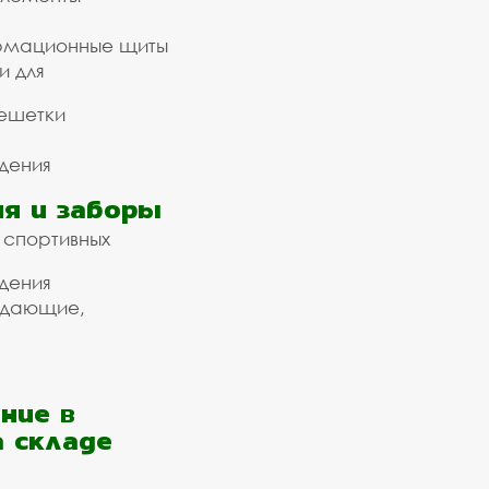
рмационные щиты
и для
ешетки
дения
я и заборы
 спортивных
дения
ждающие,
ние в
а складе