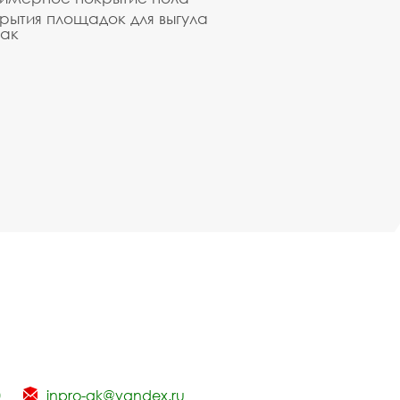
рытия площадок для выгула
ак
0
inpro-gk@yandex.ru