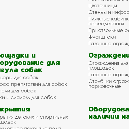
Цветочницы
Стенды и инфо
Пляжные кабинк
переодевания
Приствольные р
Флагштоки
Газонные ограж
ощадки и
Ограждени
орудование для
Ограждения для
гула собак
площадок
Газонные ограж
ьеры для собак
Столбики огра
оса препятствий для собак
парковочные
нели для собак
ки и слалом для собак
окрытия
Оборудова
наличии н
рытия детских и спортивных
ощадок
имерное покрытие пола