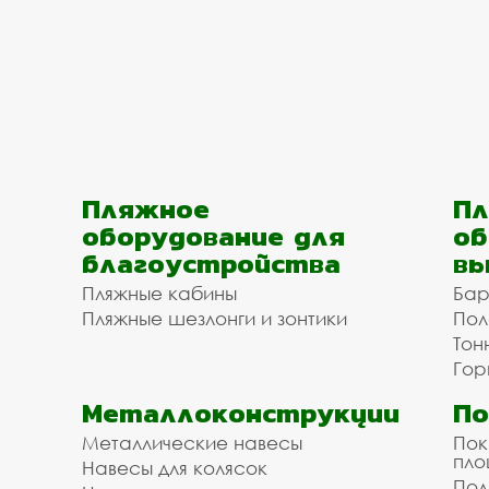
Пляжное
Пл
оборудование для
об
благоустройства
вы
Пляжные кабины
Бар
Пляжные шезлонги и зонтики
Пол
Тон
Гор
Металлоконструкции
П
Металлические навесы
Пок
пл
Навесы для колясок
Пол