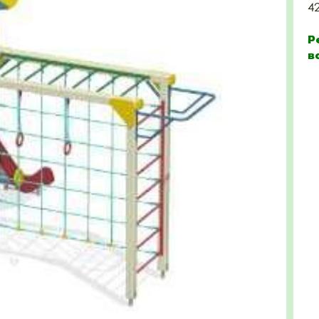
4
Р
в