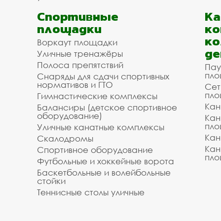
Спортивные
К
площадки
ко
ко
Воркаут площадки
де
Уличные тренажёры
Полоса препятствий
Пау
пло
Снаряды для сдачи спортивных
нормативов и ГТО
Сет
пло
Гимнастические комплексы
Кан
Балансиры (детское спортивное
оборудование)
Кан
пло
Уличные канатные комплексы
Кан
Скалодромы
Кан
Спортивное оборудование
пло
Футбольные и хоккейные ворота
Баскетбольные и волейбольные
стойки
Теннисные столы уличные