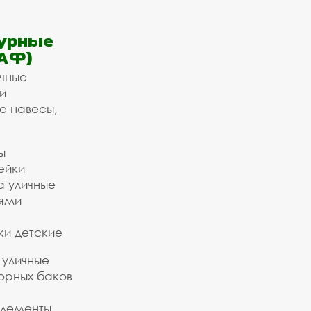
урные
АФ)
ичные
и
е навесы,
ы
ейки
а уличные
ьями
ки детские
 уличные
орных баков
элементы