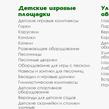
Детские игровые
Ул
площадки
об
Детские игровые комплексы
Ма
Горки
Пар
Карусели
Вер
Качалки
Кор
Качели
Дет
обо
Развивающее оборудование
Ули
Песочницы
обо
Песочные дворики
Мал
Оборудование для игры с песком
Лаб
Навесы и зонтики для песочниц
Ман
Беседки и игровые домики
Вст
Гимнастические комплексы
Игр
Детское спортивное
оборудование
Веранды для детских садов
Детские скамейки и столики
уличные