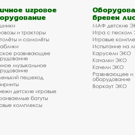
ичное игровое
Оборудова
орудование
бревен ли
шинки
МАФ детские Э
овозы и тракторы
Игра с песком
толёты и самолёты
Игровые компл
аблики
Испытание на л
ское развивающее
Карусели ЭКО
рудование
Качалки ЭКО
чное музыкальное
Качели ЭКО
рудование
Развивающее и
енький пешеход
оборудование
иринты
Воркаут ЭКО
ежи детские игровые
раиваемые батуты
овые комплексы