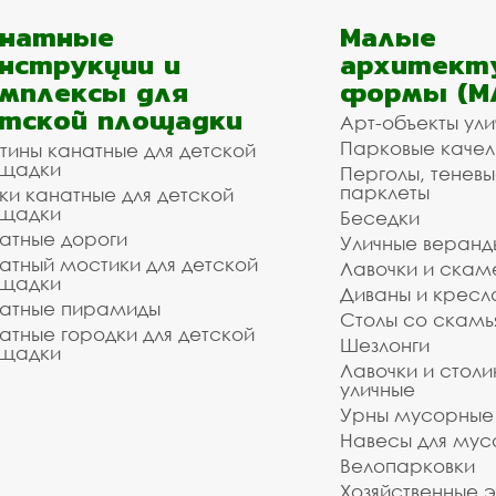
анатные
Малые
нструкции и
архитект
мплексы для
формы (М
тской площадки
Арт-объекты ул
Парковые качел
тины канатные для детской
щадки
Перголы, теневы
парклеты
ки канатные для детской
щадки
Беседки
атные дороги
Уличные веранд
атный мостики для детской
Лавочки и скам
щадки
Диваны и кресл
атные пирамиды
Столы со скам
атные городки для детской
Шезлонги
щадки
Лавочки и столи
уличные
Урны мусорные
Навесы для мус
Велопарковки
Хозяйственные 