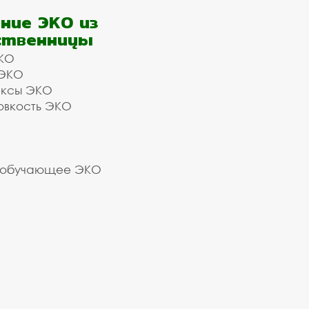
ние ЭКО из
ственницы
КО
 ЭКО
ексы ЭКО
овкость ЭКО
 обучающее ЭКО