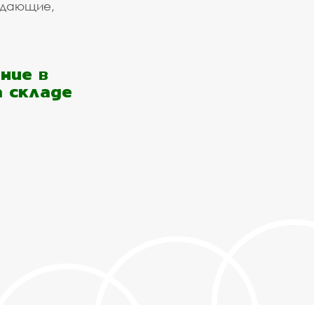
ждающие,
ние в
а складе