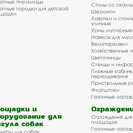
атные пирамиды
Столы со скам
атные городки для детской
Шезлонги
щадки
Лавочки и столи
уличные
Урны мусорные
Навесы для мус
Велопарковки
Хозяйственные 
Цветочницы
Стенды и инфо
Пляжные кабинк
переодевания
Приствольные р
Флагштоки
Газонные ограж
ощадки и
Ограждени
орудование для
Ограждения для
гула собак
площадок
Газонные ограж
ьеры для собак