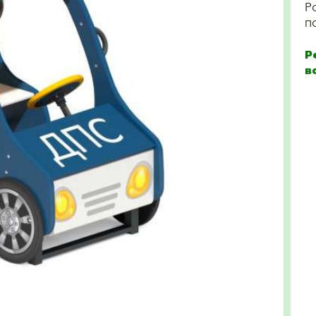
Р
п
Р
в