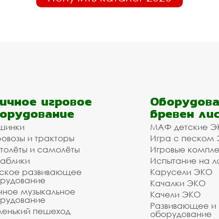
ичное игровое
Оборудова
орудование
бревен ли
шинки
МАФ детские Э
овозы и тракторы
Игра с песком
толёты и самолёты
Игровые компл
аблики
Испытание на л
ское развивающее
Карусели ЭКО
рудование
Качалки ЭКО
чное музыкальное
Качели ЭКО
рудование
Развивающее и
енький пешеход
оборудование