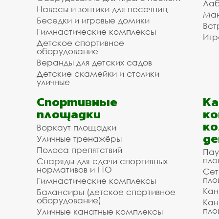
Лаб
Навесы и зонтики для песочниц
Ман
Беседки и игровые домики
Вст
Гимнастические комплексы
Игр
Детское спортивное
оборудование
Веранды для детских садов
Детские скамейки и столики
уличные
Спортивные
К
площадки
ко
ко
Воркаут площадки
де
Уличные тренажёры
Полоса препятствий
Пау
пло
Снаряды для сдачи спортивных
нормативов и ГТО
Сет
пло
Гимнастические комплексы
Кан
Балансиры (детское спортивное
оборудование)
Кан
пло
Уличные канатные комплексы