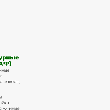
урные
АФ)
ичные
и
е навесы,
ы
ейки
а уличные