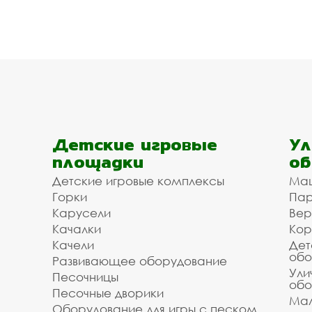
Детские игровые
Ул
площадки
об
Детские игровые комплексы
Ма
Горки
Пар
Карусели
Вер
Качалки
Кор
Качели
Дет
обо
Развивающее оборудование
Ули
Песочницы
обо
Песочные дворики
Мал
Оборудование для игры с песком