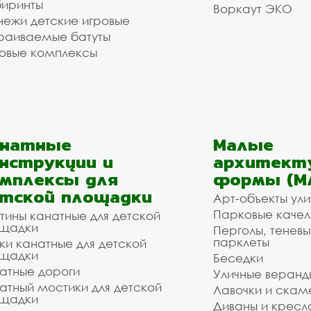
иринты
Воркаут ЭКО
ежи детские игровые
раиваемые батуты
овые комплексы
анатные
Малые
нструкции и
архитект
мплексы для
формы (М
тской площадки
Арт-объекты ул
Парковые качел
тины канатные для детской
щадки
Перголы, теневы
парклеты
ки канатные для детской
щадки
Беседки
атные дороги
Уличные веранд
атный мостики для детской
Лавочки и скам
щадки
Диваны и кресл