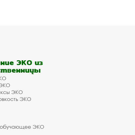
ние ЭКО из
ственницы
КО
 ЭКО
ексы ЭКО
овкость ЭКО
 обучающее ЭКО