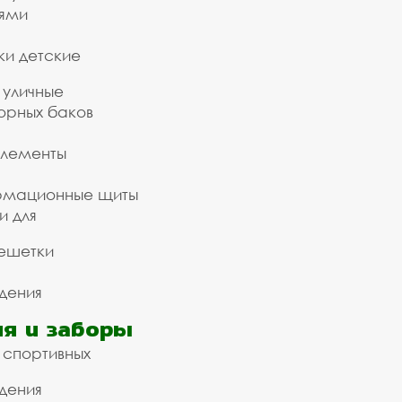
ьями
ки детские
 уличные
орных баков
элементы
рмационные щиты
и для
ешетки
дения
я и заборы
 спортивных
дения