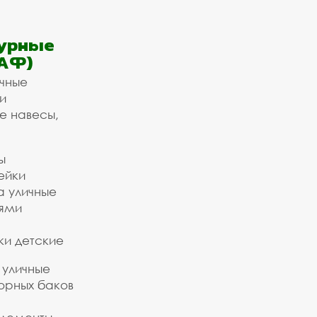
урные
АФ)
ичные
и
е навесы,
ы
ейки
а уличные
ьями
ки детские
 уличные
орных баков