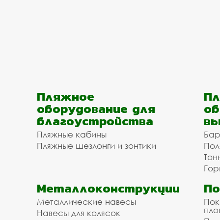
Пляжное
Пл
оборудование для
об
благоустройства
вы
Пляжные кабины
Бар
Пляжные шезлонги и зонтики
Пол
Тон
Гор
Металлоконструкции
П
Металлические навесы
Пок
пл
Навесы для колясок