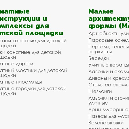
анатные
Малые
нструкции и
архитект
мплексы для
формы (М
тской площадки
Арт-объекты ул
Парковые качел
тины канатные для детской
щадки
Перголы, теневы
парклеты
ки канатные для детской
щадки
Беседки
атные дороги
Уличные веранд
атный мостики для детской
Лавочки и скам
щадки
Диваны и кресл
атные пирамиды
Столы со скам
атные городки для детской
Шезлонги
щадки
Лавочки и столи
уличные
Урны мусорные
Навесы для мус
Велопарковки