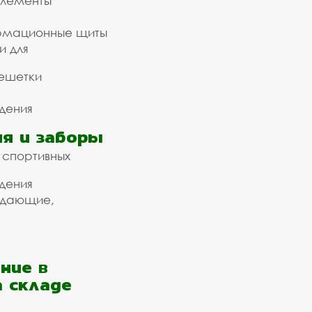
элементы
рмационные щиты
и для
ешетки
дения
я и заборы
 спортивных
дения
ждающие,
ние в
а складе