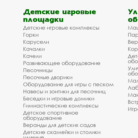
Детские игровые
Ул
площадки
об
Детские игровые комплексы
Ма
Горки
Пар
Карусели
Вер
Качалки
Кор
Качели
Дет
обо
Развивающее оборудование
Ули
Песочницы
обо
Песочные дворики
Мал
Оборудование для игры с песком
Лаб
Навесы и зонтики для песочниц
Ман
Беседки и игровые домики
Вст
Гимнастические комплексы
Игр
Детское спортивное
оборудование
Веранды для детских садов
Детские скамейки и столики
уличные