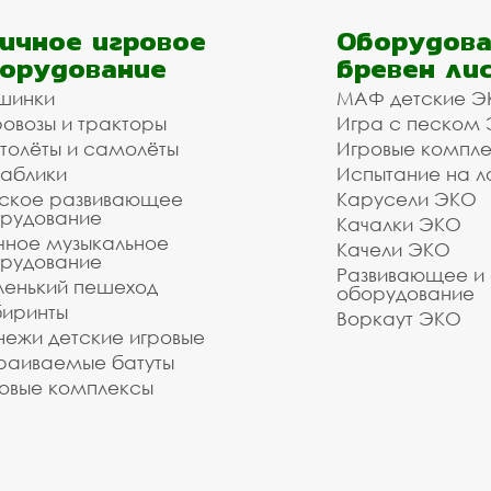
ичное игровое
Оборудова
орудование
бревен ли
шинки
МАФ детские Э
овозы и тракторы
Игра с песком
толёты и самолёты
Игровые компл
аблики
Испытание на л
ское развивающее
Карусели ЭКО
рудование
Качалки ЭКО
чное музыкальное
Качели ЭКО
рудование
Развивающее и
енький пешеход
оборудование
иринты
Воркаут ЭКО
ежи детские игровые
раиваемые батуты
овые комплексы