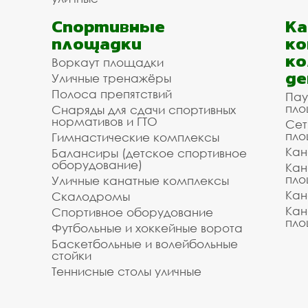
Спортивные
К
площадки
ко
ко
Воркаут площадки
де
Уличные тренажёры
Полоса препятствий
Пау
пло
Снаряды для сдачи спортивных
нормативов и ГТО
Сет
пло
Гимнастические комплексы
Кан
Балансиры (детское спортивное
оборудование)
Кан
пло
Уличные канатные комплексы
Кан
Скалодромы
Кан
Спортивное оборудование
пло
Футбольные и хоккейные ворота
Баскетбольные и волейбольные
стойки
Теннисные столы уличные