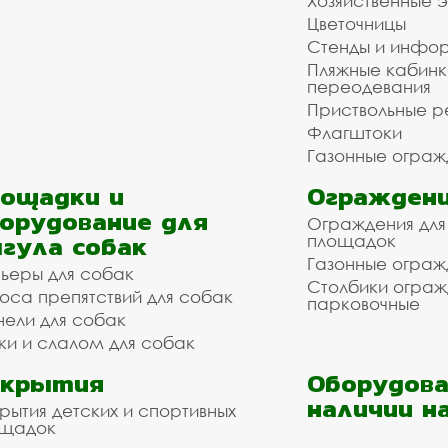
Хозяйственные 
Цветочницы
Стенды и инфо
Пляжные кабинк
переодевания
Приствольные р
Флагштоки
Газонные ограж
ощадки и
Ограждени
орудование для
Ограждения для
гула собак
площадок
Газонные ограж
ьеры для собак
Столбики огра
оса препятствий для собак
парковочные
нели для собак
ки и слалом для собак
окрытия
Оборудова
наличии н
рытия детских и спортивных
ощадок