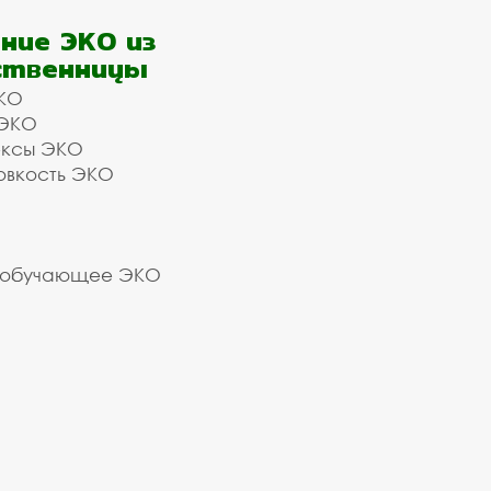
ние ЭКО из
ственницы
КО
 ЭКО
ексы ЭКО
овкость ЭКО
 обучающее ЭКО