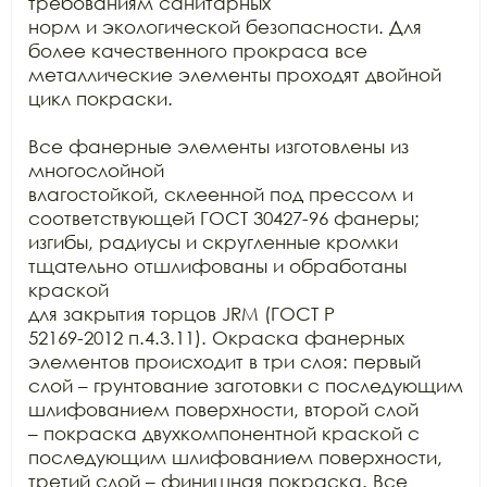
требованиям санитарных

норм и экологической безопасности. Для 
более качественного прокраса все

металлические элементы проходят двойной 
цикл покраски. 

Все фанерные элементы изготовлены из 
многослойной

влагостойкой, склеенной под прессом и 
соответствующей ГОСТ 30427-96 фанеры;

изгибы, радиусы и скругленные кромки 
тщательно отшлифованы и обработаны 
краской

для закрытия торцов JRM (ГОСТ Р

52169-2012 п.4.3.11). Окраска фанерных 
элементов происходит в три слоя: первый

слой – грунтование заготовки с последующим 
шлифованием поверхности, второй слой

– покраска двухкомпонентной краской с 
последующим шлифованием поверхности,

третий слой – финишная покраска. Все 