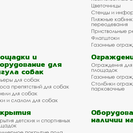
Цветочницы
Стенды и инфо
Пляжные кабинк
переодевания
Приствольные р
Флагштоки
Газонные ограж
ощадки и
Ограждени
орудование для
Ограждения для
гула собак
площадок
Газонные ограж
ьеры для собак
Столбики огра
оса препятствий для собак
парковочные
нели для собак
ки и слалом для собак
окрытия
Оборудова
наличии н
рытия детских и спортивных
ощадок
имерное покрытие пола