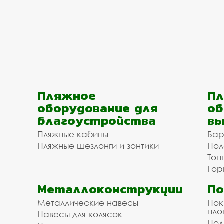
Пляжное
Пл
оборудование для
об
благоустройства
вы
Пляжные кабины
Бар
Пляжные шезлонги и зонтики
Пол
Тон
Гор
Металлоконструкции
П
Металлические навесы
Пок
пл
Навесы для колясок
Пол