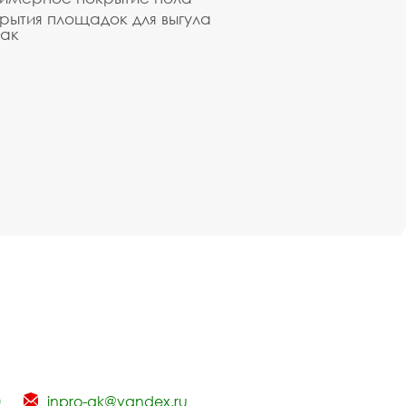
рытия площадок для выгула
ак
0
inpro-gk@yandex.ru