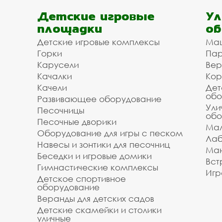
Детские игровые
Ул
площадки
об
Детские игровые комплексы
Ма
Горки
Пар
Карусели
Вер
Качалки
Кор
Качели
Дет
обо
Развивающее оборудование
Ули
Песочницы
обо
Песочные дворики
Мал
Оборудование для игры с песком
Лаб
Навесы и зонтики для песочниц
Ман
Беседки и игровые домики
Вст
Гимнастические комплексы
Игр
Детское спортивное
оборудование
Веранды для детских садов
Детские скамейки и столики
уличные