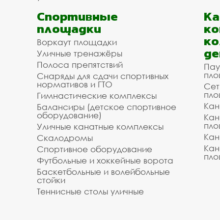
Спортивные
К
площадки
ко
ко
Воркаут площадки
де
Уличные тренажёры
Полоса препятствий
Пау
пло
Снаряды для сдачи спортивных
нормативов и ГТО
Сет
пло
Гимнастические комплексы
Кан
Балансиры (детское спортивное
оборудование)
Кан
пло
Уличные канатные комплексы
Кан
Скалодромы
Кан
Спортивное оборудование
пло
Футбольные и хоккейные ворота
Баскетбольные и волейбольные
стойки
Теннисные столы уличные