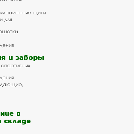
рмационные щиты
и для
ешетки
дения
я и заборы
 спортивных
дения
ждающие,
ние в
а складе