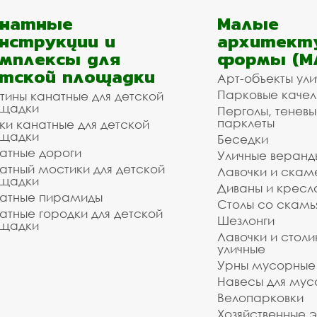
анатные
Малые
нструкции и
архитект
мплексы для
формы (М
тской площадки
Арт-объекты ул
Парковые качел
тины канатные для детской
щадки
Перголы, теневы
парклеты
ки канатные для детской
щадки
Беседки
атные дороги
Уличные веранд
атный мостики для детской
Лавочки и скам
щадки
Диваны и кресл
атные пирамиды
Столы со скам
атные городки для детской
Шезлонги
щадки
Лавочки и столи
уличные
Урны мусорные
Навесы для мус
Велопарковки
Хозяйственные 