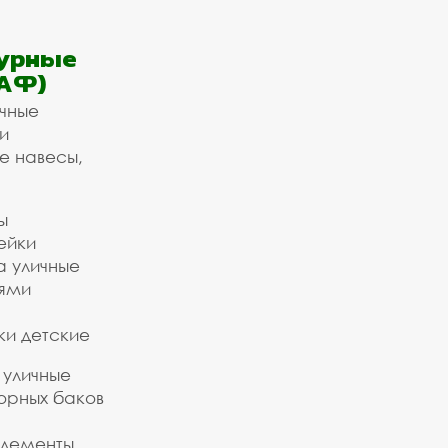
урные
АФ)
ичные
и
е навесы,
ы
ейки
а уличные
ьями
ки детские
 уличные
орных баков
элементы