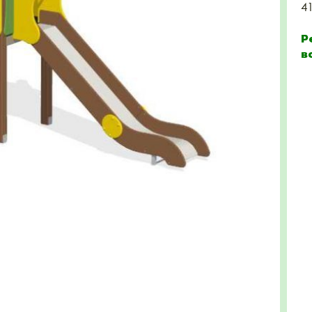
4
Р
в