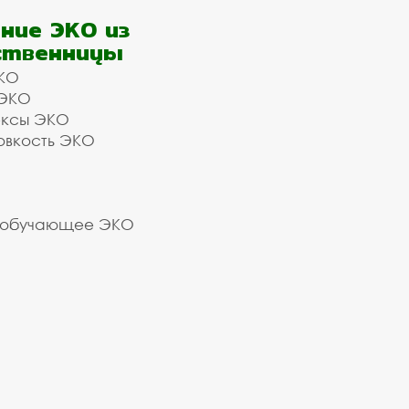
ние ЭКО из
ственницы
КО
 ЭКО
ексы ЭКО
овкость ЭКО
 обучающее ЭКО