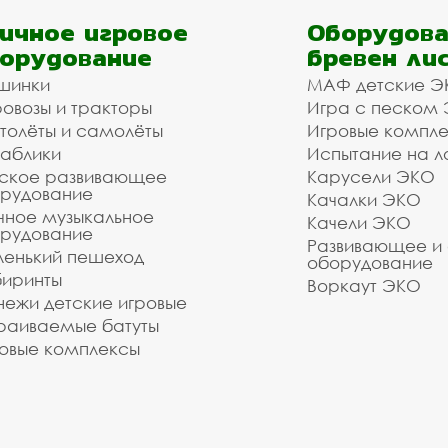
ичное игровое
Оборудова
орудование
бревен ли
шинки
МАФ детские Э
овозы и тракторы
Игра с песком
толёты и самолёты
Игровые компл
аблики
Испытание на л
ское развивающее
Карусели ЭКО
рудование
Качалки ЭКО
чное музыкальное
Качели ЭКО
рудование
Развивающее и
енький пешеход
оборудование
иринты
Воркаут ЭКО
ежи детские игровые
раиваемые батуты
овые комплексы