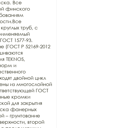
ска. Все 
й финского 
бованиям 
сти.Все 
руглых труб, с 
рименяемый 
ОСТ 1577-93. 
 (ГОСТ Р 52169-2012 
шиваются 
я TEKNOS, 
орм и 
ственного 
дят двойной цикл 
ены из многослойной 
тветствующей ГОСТ 
нные кромки 
ой для закрытия 
раска фанерных 
й – грунтование 
рхности, второй 