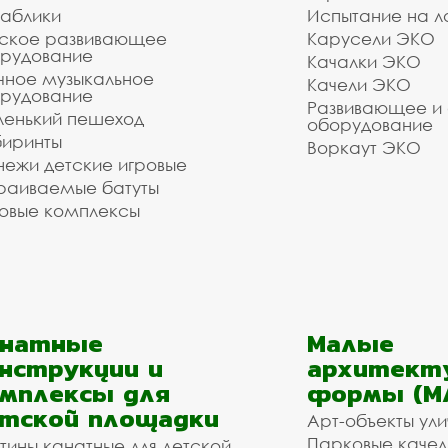
аблики
Испытание на л
ское развивающее
Карусели ЭКО
рудование
Качалки ЭКО
чное музыкальное
Качели ЭКО
рудование
Развивающее и
енький пешеход
оборудование
иринты
Воркаут ЭКО
ежи детские игровые
раиваемые батуты
овые комплексы
анатные
Малые
нструкции и
архитект
мплексы для
формы (М
тской площадки
Арт-объекты ул
Парковые качел
тины канатные для детской