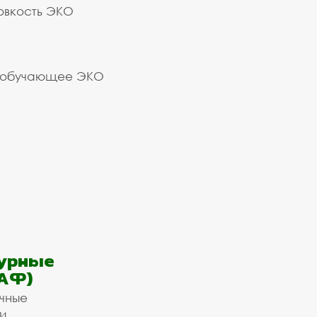
овкость ЭКО
 обучающее ЭКО
урные
АФ)
ичные
и