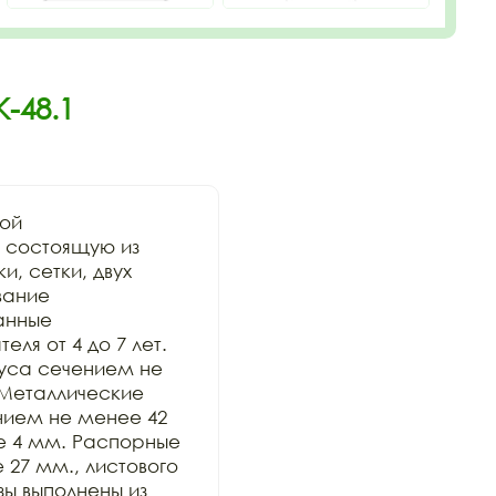
-48.1
ой 
состоящую из 
, сетки, двух 
ание 
анные 
 от 4 до 7 лет.      
уса сечением не 
Металлические 
нием не менее 42 
е 4 мм. Распорные 
27 мм., листового 
 выполнены из 