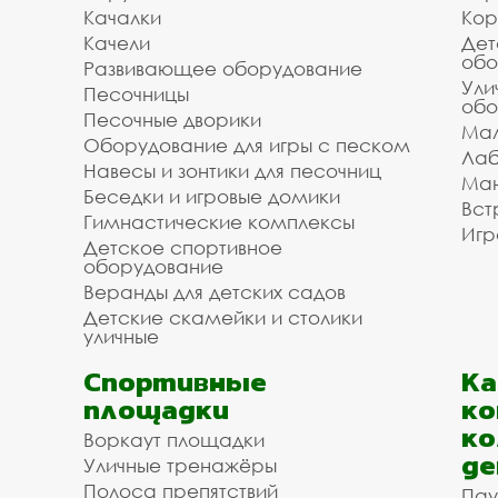
Качалки
Кор
Качели
Дет
обо
Развивающее оборудование
Ули
Песочницы
обо
Песочные дворики
Мал
Оборудование для игры с песком
Лаб
Навесы и зонтики для песочниц
Ман
Беседки и игровые домики
Вст
Гимнастические комплексы
Игр
Детское спортивное
оборудование
Веранды для детских садов
Детские скамейки и столики
уличные
Спортивные
К
площадки
ко
ко
Воркаут площадки
де
Уличные тренажёры
Полоса препятствий
Пау