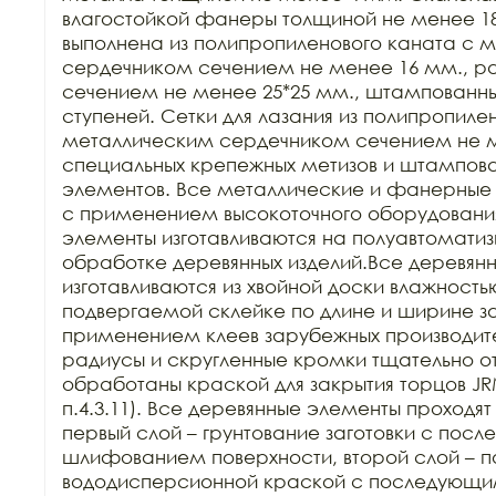
влагостойкой фанеры толщиной не менее 18
выполнена из полипропиленового каната с м
сердечником сечением не менее 16 мм., рав
сечением не менее 25*25 мм., штампованных
ступеней. Сетки для лазания из полипропилен
металлическим сердечником сечением не ме
специальных крепежных метизов и штампова
элементов. Все металлические и фанерные 
с применением высокоточного оборудования
элементы изготавливаются на полуавтоматиз
обработке деревянных изделий.Все деревянн
изготавливаются из хвойной доски влажностью
подвергаемой склейке по длине и ширине заг
применением клеев зарубежных производител
радиусы и скругленные кромки тщательно о
обработаны краской для закрытия торцов JRM
п.4.3.11). Все деревянные элементы проходят 
первый слой – грунтование заготовки с пос
шлифованием поверхности, второй слой – п
вододисперсионной краской с последующ