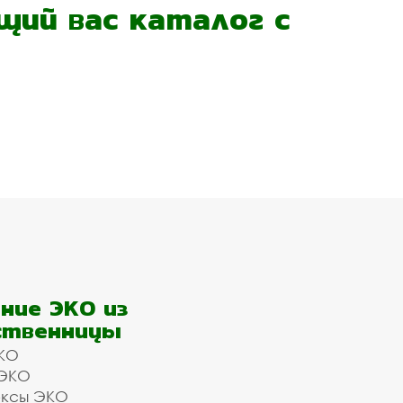
ий вас каталог с
ние ЭКО из
ственницы
КО
 ЭКО
ексы ЭКО