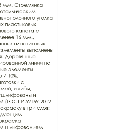
 мм. Стремянка 
еталлическим 
нополочного уголка 
 пластиковых 
ового каната с 
нее 16 мм., 
нных пластиковых 
элементы выполнены 
. Деревянные 
ированной линии по 
ые элементы 
 7-10%, 
отовки с 
ей; изгибы, 
тшлифованы и 
 (ГОСТ Р 52169-2012 
окраску в три слоя: 
ледующим 
окраска 
им шлифованием 