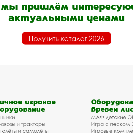
- мы пришлём интересующ
актуальными ценами
Получить каталог 2026
ичное игровое
Оборудова
орудование
бревен ли
шинки
МАФ детские Э
овозы и тракторы
Игра с песком
толёты и самолёты
Игровые компл