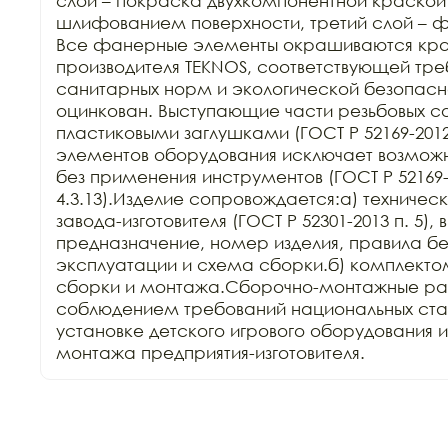
слой – покраска двухкомпонентной краской
шлифованием поверхности, третий слой – ф
Все фанерные элементы окрашиваются кра
производителя TEKNOS, соответствующей тре
санитарных норм и экологической безопасн
оцинкован. Выступающие части резьбовых со
пластиковыми заглушками (ГОСТ Р 52169-2012 
элементов оборудования исключает возможн
без применения инструментов (ГОСТ Р 52169-2
4.3.13).Изделие сопровождается:а) техничес
завода-изготовителя (ГОСТ Р 52301-2013 п. 5),
предназначение, номер изделия, правила бе
эксплуатации и схема сборки.б) комплектом
сборки и монтажа.Сборочно-монтажные раб
соблюдением требований национальных стан
установке детского игрового оборудования 
монтажа предприятия-изготовителя.