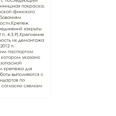
 с последующим 
инишная покраска. 
ской финского 
бованиям 
ости.Крепеж 
единений закрыты 
п. 4.3.9).Крепление 
ость их демонтажа 
012 п. 
ким паспортом 
 в котором указано 
зопасной 
 крепежа для 
оты выполняются с 
дартов по 
и согласно схемам 