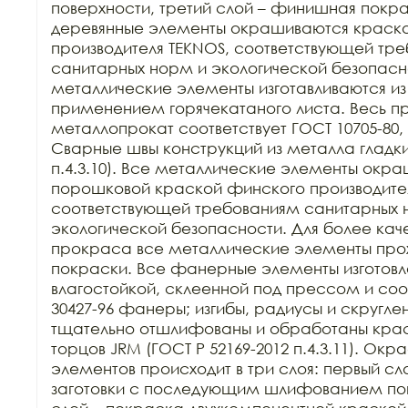
поверхности, третий слой – финишная покра
деревянные элементы окрашиваются краско
производителя TEKNOS, соответствующей тре
санитарных норм и экологической безопасно
металлические элементы изготавливаются из к
применением горячекатаного листа. Весь п
металлопрокат соответствует ГОСТ 10705-80, Г
Сварные швы конструкций из металла гладкие
п.4.3.10). Все металлические элементы окра
порошковой краской финского производител
соответствующей требованиям санитарных н
экологической безопасности. Для более каче
прокраса все металлические элементы прохо
покраски. Все фанерные элементы изготовл
влагостойкой, склеенной под прессом и соо
30427-96 фанеры; изгибы, радиусы и скругле
тщательно отшлифованы и обработаны краск
торцов JRM (ГОСТ Р 52169-2012 п.4.3.11). Ок
элементов происходит в три слоя: первый сло
заготовки с последующим шлифованием пове