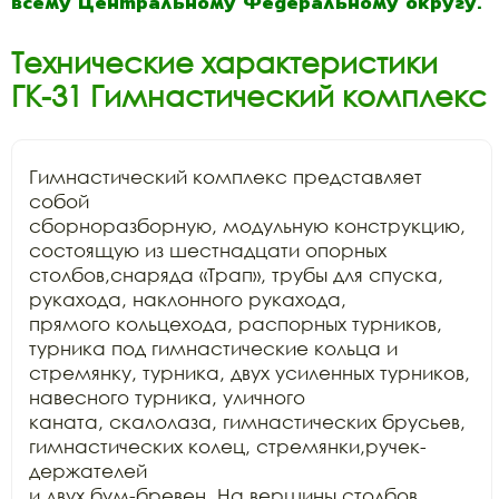
всему Центральному Федеральному округу.
Технические характеристики
ГК-31 Гимнастический комплекс
Гимнастический комплекс представляет 
собой

сборноразборную, модульную конструкцию, 
состоящую из шестнадцати опорных

столбов,снаряда «Трап», трубы для спуска, 
рукахода, наклонного рукахода,

прямого кольцехода, распорных турников, 
турника под гимнастические кольца и

стремянку, турника, двух усиленных турников, 
навесного турника, уличного

каната, скалолаза, гимнастических брусьев, 
гимнастических колец, стремянки,ручек-
держателей

и двух бум-бревен. На вершины столбов 