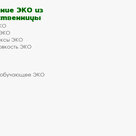
ние ЭКО из
ственницы
КО
 ЭКО
ексы ЭКО
овкость ЭКО
 обучающее ЭКО