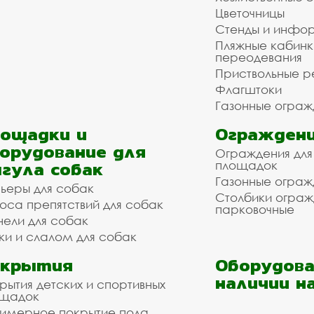
Цветочницы
Стенды и инфо
Пляжные кабинк
переодевания
Приствольные р
Флагштоки
Газонные ограж
ощадки и
Ограждени
орудование для
Ограждения для
гула собак
площадок
Газонные ограж
ьеры для собак
Столбики огра
оса препятствий для собак
парковочные
нели для собак
ки и слалом для собак
окрытия
Оборудова
наличии н
рытия детских и спортивных
ощадок
имерное покрытие пола