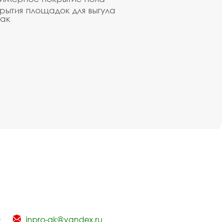
рытия площадок для выгула
ак
0
inpro-gk@yandex.ru