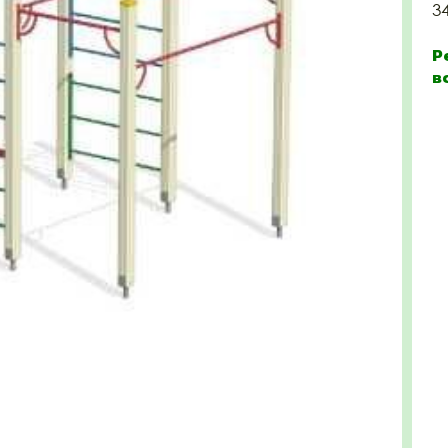
3
Р
в