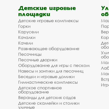
Детские игровые
Ул
площадки
об
Детские игровые комплексы
Ма
Горки
Пар
Карусели
Вер
Качалки
Кор
Качели
Дет
обо
Развивающее оборудование
Ули
Песочницы
обо
Песочные дворики
Мал
Оборудование для игры с песком
Лаб
Навесы и зонтики для песочниц
Ман
Беседки и игровые домики
Вст
Гимнастические комплексы
Игр
Детское спортивное
оборудование
Веранды для детских садов
Детские скамейки и столики
уличные