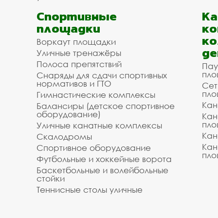
Спортивные
К
площадки
ко
ко
Воркаут площадки
де
Уличные тренажёры
Полоса препятствий
Пау
пло
Снаряды для сдачи спортивных
нормативов и ГТО
Сет
пло
Гимнастические комплексы
Кан
Балансиры (детское спортивное
оборудование)
Кан
пло
Уличные канатные комплексы
Кан
Скалодромы
Кан
Спортивное оборудование
пло
Футбольные и хоккейные ворота
Баскетбольные и волейбольные
стойки
Теннисные столы уличные