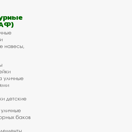
урные
АФ)
ичные
и
е навесы,
ы
ейки
а уличные
ьями
ки детские
 уличные
орных баков
элементы