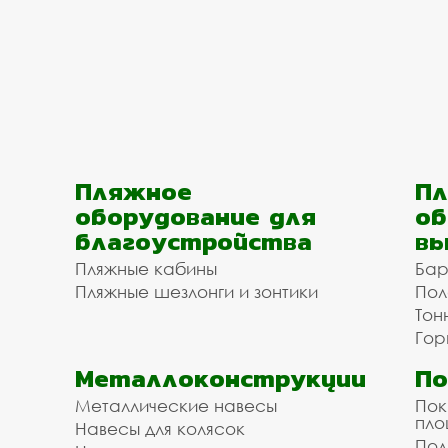
Пляжное
Пл
оборудование для
об
благоустройства
вы
Пляжные кабины
Бар
Пляжные шезлонги и зонтики
Пол
Тон
Гор
Металлоконструкции
П
Металлические навесы
Пок
пл
Навесы для колясок
Пол