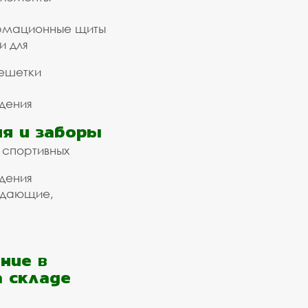
рмационные щиты
и для
ешетки
дения
я и заборы
 спортивных
дения
ждающие,
ние в
а складе