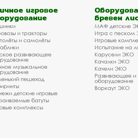
ичное игровое
Оборудова
орудование
бревен ли
шинки
МАФ детские Э
овозы и тракторы
Игра с песком
толёты и самолёты
Игровые компл
аблики
Испытание на л
ское развивающее
Карусели ЭКО
рудование
Качалки ЭКО
чное музыкальное
Качели ЭКО
рудование
Развивающее и
енький пешеход
оборудование
иринты
Воркаут ЭКО
ежи детские игровые
раиваемые батуты
овые комплексы