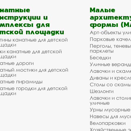
анатные
Малые
нструкции и
архитект
мплексы для
формы (М
тской площадки
Арт-объекты ул
Парковые качел
тины канатные для детской
щадки
Перголы, теневы
парклеты
ки канатные для детской
щадки
Беседки
атные дороги
Уличные веранд
атный мостики для детской
Лавочки и скам
щадки
Диваны и кресл
атные пирамиды
Столы со скам
атные городки для детской
Шезлонги
щадки
Лавочки и столи
уличные
Урны мусорные
Навесы для мус
Велопарковки
Хозяйственные 