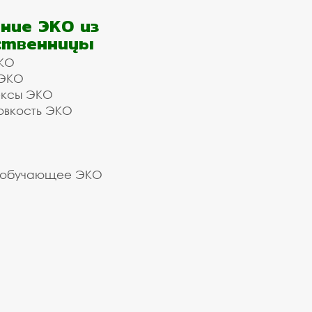
ние ЭКО из
ственницы
КО
 ЭКО
ексы ЭКО
овкость ЭКО
 обучающее ЭКО