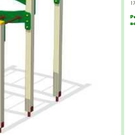
1
Р
в