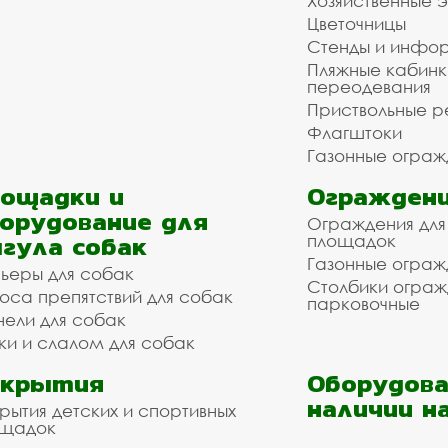
Хозяйственные 
Цветочницы
Стенды и инфо
Пляжные кабинк
переодевания
Приствольные р
Флагштоки
Газонные ограж
ощадки и
Ограждени
орудование для
Ограждения для
гула собак
площадок
Газонные ограж
ьеры для собак
Столбики огра
оса препятствий для собак
парковочные
нели для собак
ки и слалом для собак
окрытия
Оборудова
наличии н
рытия детских и спортивных
ощадок