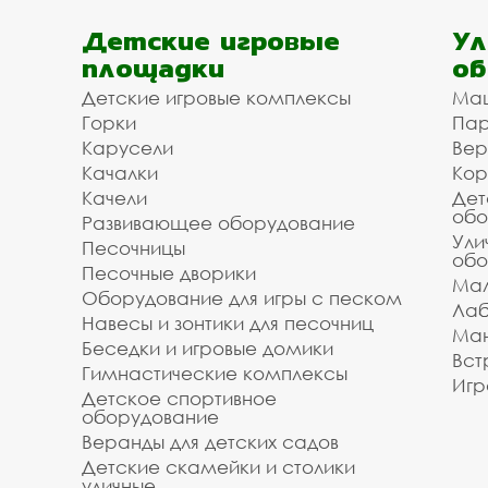
Детские игровые
Ул
площадки
об
Детские игровые комплексы
Ма
Горки
Пар
Карусели
Вер
Качалки
Кор
Качели
Дет
обо
Развивающее оборудование
Ули
Песочницы
обо
Песочные дворики
Мал
Оборудование для игры с песком
Лаб
Навесы и зонтики для песочниц
Ман
Беседки и игровые домики
Вст
Гимнастические комплексы
Игр
Детское спортивное
оборудование
Веранды для детских садов
Детские скамейки и столики
уличные