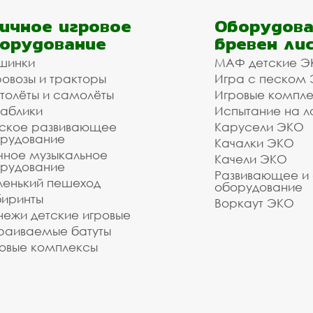
ичное игровое
Оборудова
орудование
бревен ли
шинки
МАФ детские Э
овозы и тракторы
Игра с песком
толёты и самолёты
Игровые компл
аблики
Испытание на л
ское развивающее
Карусели ЭКО
рудование
Качалки ЭКО
чное музыкальное
Качели ЭКО
рудование
Развивающее и
енький пешеход
оборудование
иринты
Воркаут ЭКО
ежи детские игровые
раиваемые батуты
овые комплексы