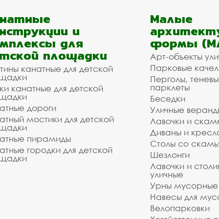
анатные
Малые
нструкции и
архитект
мплексы для
формы (М
тской площадки
Арт-объекты ул
Парковые качел
тины канатные для детской
щадки
Перголы, теневы
парклеты
ки канатные для детской
щадки
Беседки
атные дороги
Уличные веранд
атный мостики для детской
Лавочки и скам
щадки
Диваны и кресл
атные пирамиды
Столы со скам
атные городки для детской
Шезлонги
щадки
Лавочки и столи
уличные
Урны мусорные
Навесы для мус
Велопарковки