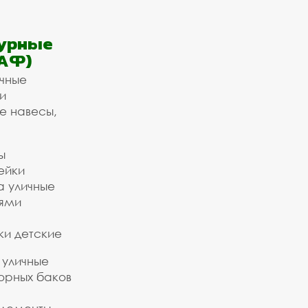
урные
АФ)
ичные
и
е навесы,
ы
ейки
а уличные
ьями
ки детские
 уличные
орных баков