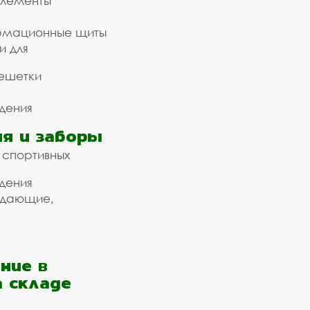
элементы
рмационные щиты
и для
ешетки
дения
я и заборы
 спортивных
дения
ждающие,
ние в
а складе