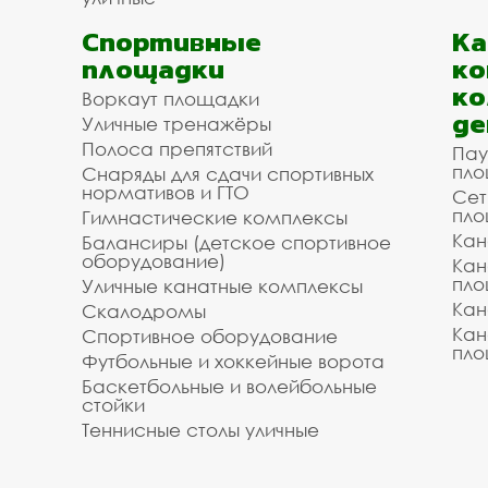
Спортивные
К
площадки
ко
ко
Воркаут площадки
де
Уличные тренажёры
Полоса препятствий
Пау
пло
Снаряды для сдачи спортивных
нормативов и ГТО
Сет
пло
Гимнастические комплексы
Кан
Балансиры (детское спортивное
оборудование)
Кан
пло
Уличные канатные комплексы
Кан
Скалодромы
Кан
Спортивное оборудование
пло
Футбольные и хоккейные ворота
Баскетбольные и волейбольные
стойки
Теннисные столы уличные