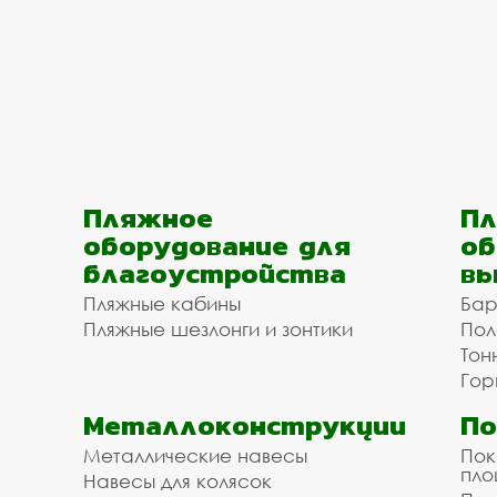
Пляжное
Пл
оборудование для
об
благоустройства
вы
Пляжные кабины
Бар
Пляжные шезлонги и зонтики
Пол
Тон
Гор
Металлоконструкции
П
Металлические навесы
Пок
пл
Навесы для колясок