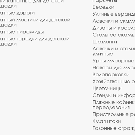
ки канатные для детской
щадки
Беседки
атные дороги
Уличные веранд
атный мостики для детской
Лавочки и скам
щадки
Диваны и кресл
атные пирамиды
Столы со скам
атные городки для детской
Шезлонги
щадки
Лавочки и столи
уличные
Урны мусорные
Навесы для мус
Велопарковки
Хозяйственные 
Цветочницы
Стенды и инфо
Пляжные кабинк
переодевания
Приствольные р
Флагштоки
Газонные ограж