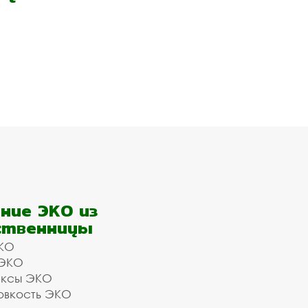
ние ЭКО из
ственницы
КО
 ЭКО
ексы ЭКО
овкость ЭКО