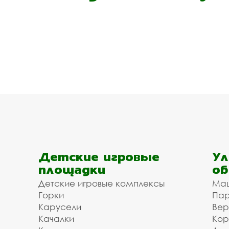
Детские игровые
Ул
площадки
об
Детские игровые комплексы
Ма
Горки
Пар
Карусели
Вер
Качалки
Кор