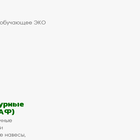
 обучающее ЭКО
урные
АФ)
ичные
и
е навесы,