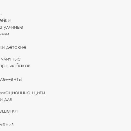
ы
ейки
а уличные
ьями
ки детские
 уличные
орных баков
элементы
рмационные щиты
и для
ешетки
дения