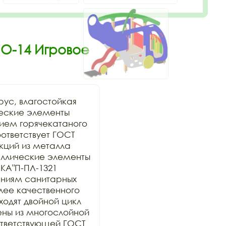
ИО-14 Игровое
ус, влагостойкая 
ские элементы 
ием горячекатаного 
тветствует ГОСТ 
кций из металла 
таллические элементы 
A"П-ПЛ-1321 
аниям санитарных 
ее качественного 
дят двойной цикл 
ны из многослойной 
тветствующей ГОСТ 