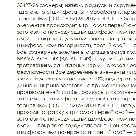
30427-96 фанеры; изгибы, радиусы и скругле
тщательно отшлифованы и обработаны краск
торцов JRM (ГОСТ Р 52169-2012 п.4.3.11). Ок
элементов происходит в три слоя: первый сл
заготовки с последующим шлифованием пове
слой — покраска двухкомпонентной краско
шлифованием поверхности, третий слой — 
Все фанерные элементы окрашиваются кол
BRAVA ACRIL 43 (ВД-АК-1043) полу глянцевым,
требованиям санитарных норм и экологичес
безопасности.Все деревянные элементы изго
хвойной доски влажностью 7-10%, подвергаем
длине и ширине заготовки с применением кл
производителей; изгибы, радиусы и скруглен
тщательно отшлифованы и обработаны краск
торцов JRM (ГОСТ Р 52169-2003 п.4.3.11). Все
проходят окраску в три слоя: первый слой — 
заготовки с последующим шлифованием пове
слой — покраска вододисперсионной крас
шлифованием поверхности, третий слой — 