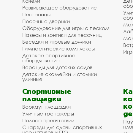
Качели
Дет
обо
Развивающее оборудование
Ули
Песочницы
обо
Песочные дворики
Мал
Оборудование для игры с песком
Лаб
Навесы и зонтики для песочниц
Ман
Беседки и игровые домики
Вст
Гимнастические комплексы
Игр
Детское спортивное
оборудование
Веранды для детских садов
Детские скамейки и столики
уличные
Спортивные
К
площадки
ко
ко
Воркаут площадки
де
Уличные тренажёры
Полоса препятствий
Пау
пло
Снаряды для сдачи спортивных
нормативов и ГТО