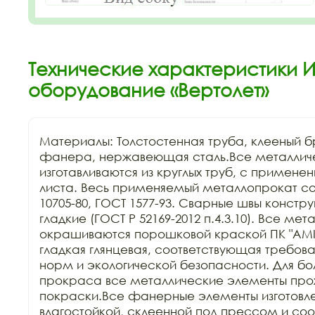
Технические характеристики 
оборудование «Вертолет»
Материалы: Толстостенная труба, клееный бр
фанера, нержавеющая сталь.Все металличе
изготавливаются из круглых труб, с применен
листа. Весь применяемый металлопрокат соо
10705-80, ГОСТ 1577-93. Сварные швы констру
гладкие (ГОСТ Р 52169-2012 п.4.3.10). Все ме
окрашиваются порошковой краской ПК "АМIK
гладкая глянцевая, соответствующая требов
норм и экологической безопасности. Для бол
прокраса все металлические элементы прохо
покраски.Все фанерные элементы изготовле
влагостойкой, склеенной под прессом и соо