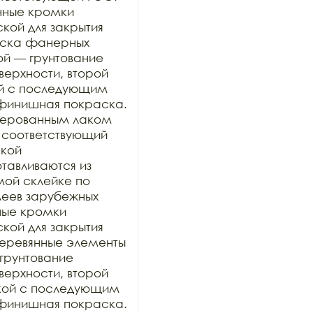
нные кромки 
ой для закрытия 
раска фанерных 
ой — грунтование 
рхности, второй 
й с последующим 
финишная покраска. 
ерованным лаком 
 соответствующий 
кой 
тавливаются из 
ой склейке по 
еев зарубежных 
ные кромки 
ой для закрытия 
 деревянные элементы 
грунтование 
рхности, второй 
кой с последующим 
финишная покраска. 