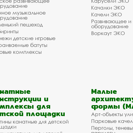
ское развивающее
Карусели ЭКО
рудование
Качалки ЭКО
чное музыкальное
Качели ЭКО
рудование
Развивающее и
енький пешеход
оборудование
иринты
Воркаут ЭКО
ежи детские игровые
раиваемые батуты
овые комплексы
анатные
Малые
нструкции и
архитект
мплексы для
формы (М
тской площадки
Арт-объекты ул
Парковые качел
тины канатные для детской
щадки
Перголы, теневы
парклеты