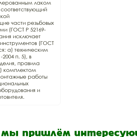
лерованным лаком 
 соответствующий 
кой 
ие части резьбовых 
и (ГОСТ Р 52169-
ания исключает 
инструментов (ГОСТ 
ся: а) техническим 
004 п. 5), в 
елия, правила 
) комплектом 
онтажные работы 
иональных 
оборудования и 
товителя.
- мы пришлём интересующ