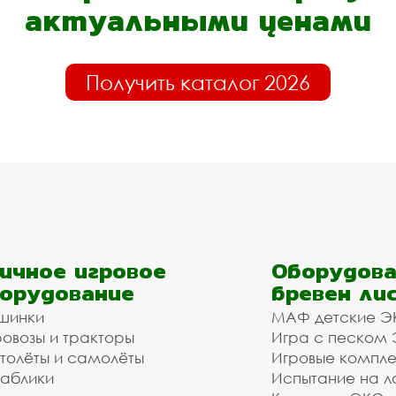
актуальными ценами
Получить каталог 2026
ичное игровое
Оборудова
орудование
бревен ли
шинки
МАФ детские Э
овозы и тракторы
Игра с песком
толёты и самолёты
Игровые компл
аблики
Испытание на л